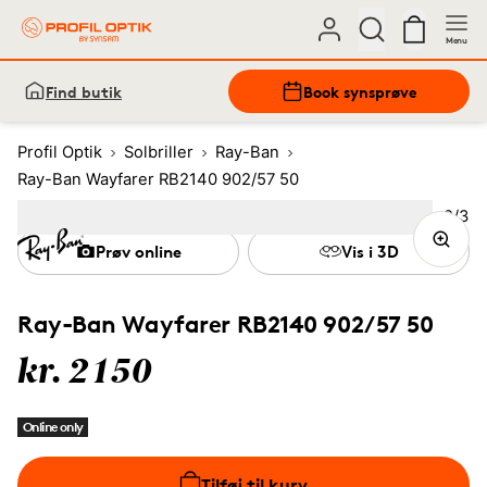
Menu
Find butik
Book synsprøve
Profil Optik
Solbriller
Ray-Ban
Ray-Ban Wayfarer RB2140 902/57 50
Bille
2
/
3
Image
1
Image
(Current image)
2
Image
3
Prøv online
Vis i 3D
Ray-Ban Wayfarer RB2140 902/57 50
kr. 2150
Online only
Tilføj til kurv