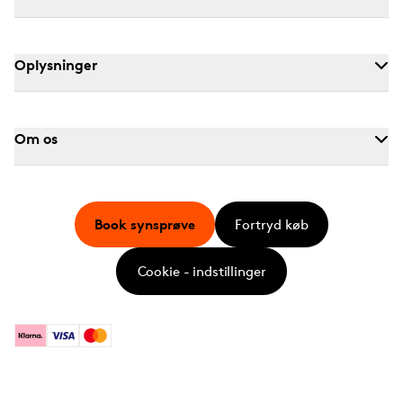
Oplysninger
Om os
Book synsprøve
Fortryd køb
Cookie - indstillinger
Klarna
Visa
Mastercard