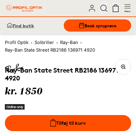
Menu
Find butik
Book synsprøve
Profil Optik
Solbriller
Ray-Ban
Ray-Ban State Street RB2186 136971 4920
Ray-Ban State Street RB2186 136971
4920
kr. 1850
Online only
Tilføj til kurv