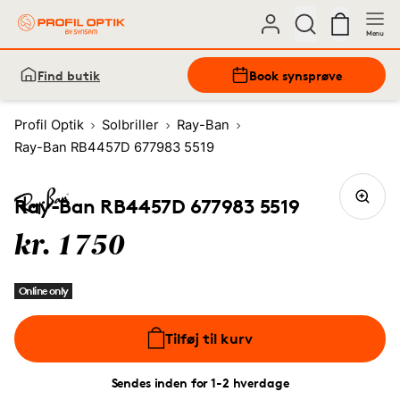
Menu
Find butik
Book synsprøve
Profil Optik
Solbriller
Ray-Ban
Ray-Ban RB4457D 677983 5519
Ray-Ban RB4457D 677983 5519
kr. 1750
Online only
Tilføj til kurv
Sendes inden for 1-2 hverdage