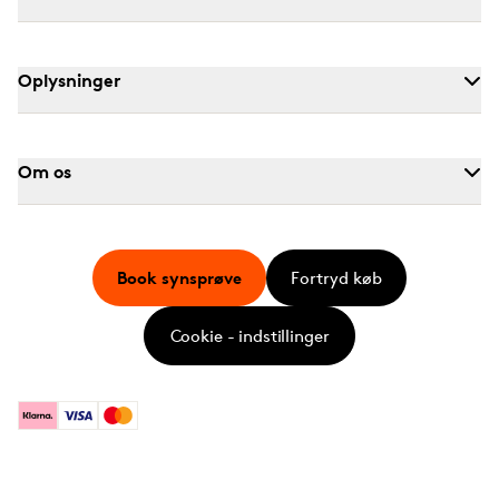
Oplysninger
Om os
Book synsprøve
Fortryd køb
Cookie - indstillinger
Klarna
Visa
Mastercard