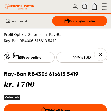
Menu
Find butik
Book synsprøve
Profil Optik
Solbriller
Ray-Ban
Ray-Ban RB4306 616613 5419
Prøv online
Vis i 3D
Ray-Ban RB4306 616613 5419
kr. 1700
Online only
Tilføj til kurv