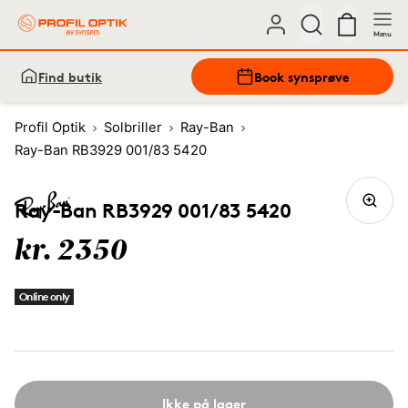
Menu
Find butik
Book synsprøve
Profil Optik
Solbriller
Ray-Ban
Ray-Ban RB3929 001/83 5420
Ray-Ban RB3929 001/83 5420
kr. 2350
Online only
Ikke på lager