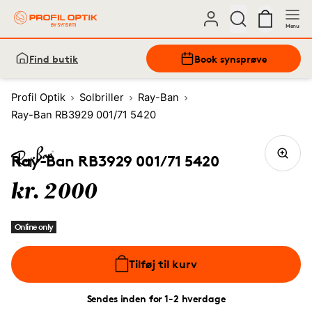
Menu
Find butik
Book synsprøve
Profil Optik
Solbriller
Ray-Ban
Ray-Ban RB3929 001/71 5420
Ray-Ban RB3929 001/71 5420
kr. 2000
Online only
Tilføj til kurv
Sendes inden for 1-2 hverdage