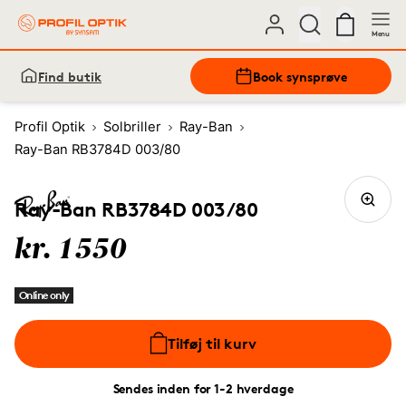
Menu
Find butik
Book synsprøve
Profil Optik
Solbriller
Ray-Ban
Ray-Ban RB3784D 003/80
Ray-Ban RB3784D 003/80
kr. 1550
Online only
Tilføj til kurv
Sendes inden for 1-2 hverdage