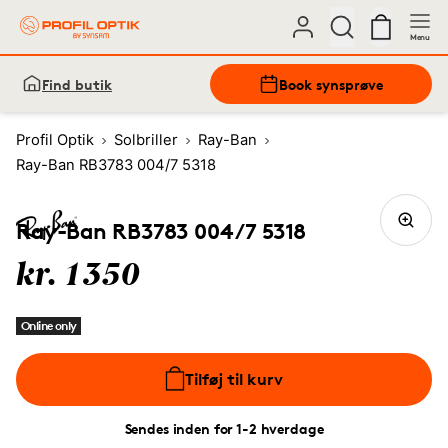
Menu
Find butik
Book synsprøve
Profil Optik
Solbriller
Ray-Ban
Ray-Ban RB3783 004/7 5318
Ray-Ban RB3783 004/7 5318
kr. 1350
Online only
Tilføj til kurv
Sendes inden for 1-2 hverdage