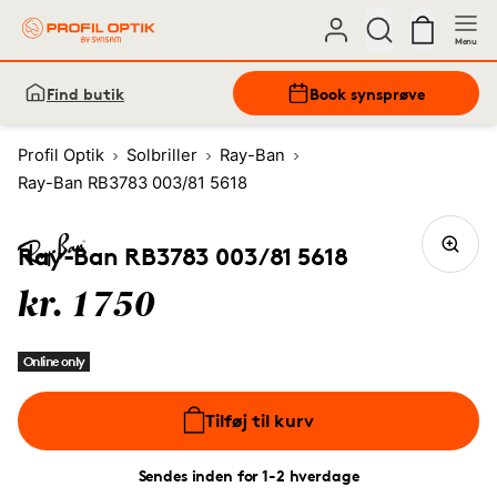
Menu
Find butik
Book synsprøve
Profil Optik
Solbriller
Ray-Ban
Ray-Ban RB3783 003/81 5618
Ray-Ban RB3783 003/81 5618
kr. 1750
Online only
Tilføj til kurv
Sendes inden for 1-2 hverdage