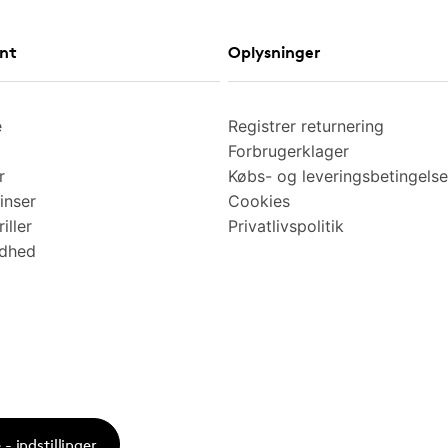
nt
Oplysninger
e
Registrer returnering
Forbrugerklager
r
Købs- og leveringsbetingelse
inser
Cookies
iller
Privatlivspolitik
ndhed
- indstillinger