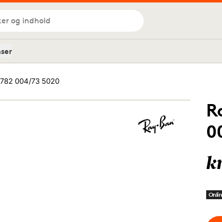
ker og indhold
nser
782 004/73 5020
R
0
k
Onlin