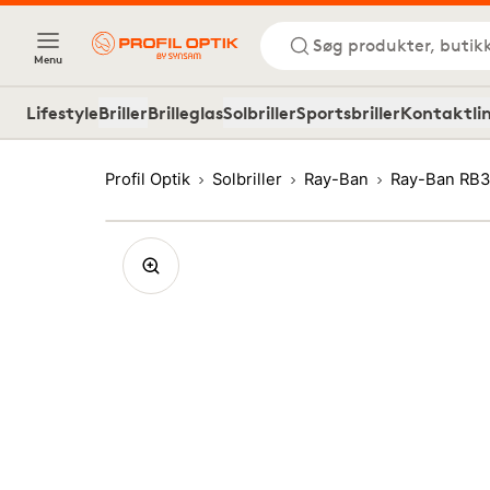
Søg produkter, butik
Menu
Lifestyle
Briller
Brilleglas
Solbriller
Sportsbriller
Kontaktli
Profil Optik
Solbriller
Ray-Ban
Ray-Ban RB3