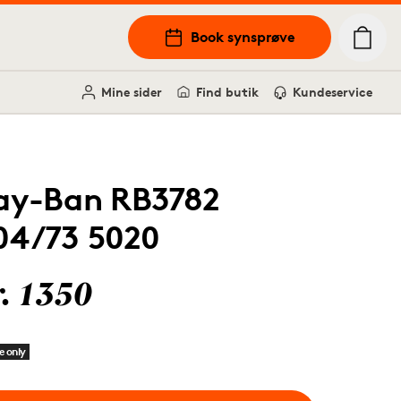
Book synsprøve
Mine sider
Find butik
Kundeservice
ay-Ban RB3782
04/73 5020
r. 1350
e only