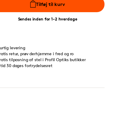
Tilføj til kurv
Sendes inden for 1-2 hverdage
urtig levering
ratis retur, prøv derhjemme i fred og ro
ratis tilpasning af stel i Profil Optiks butikker
ltid 30 dages fortrydelsesret