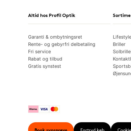
Altid hos Profil Optik
Sortime
Garanti & ombytningsret
Lifestyl
Rente- og gebyrfri delbetaling
Briller
Fri service
Solbrille
Rabat og tilbud
Kontaktl
Gratis synstest
Sportsbr
Øjensu
Klarna
Visa
Mastercard
Book synsprøve
Fortryd køb
Cookie 