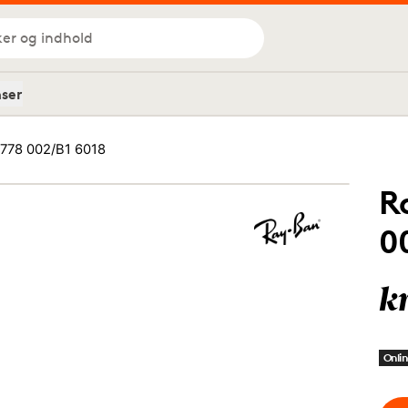
ker og indhold
nser
778 002/B1 6018
R
0
k
Onlin