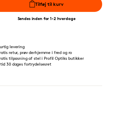
Tilføj til kurv
Sendes inden for 1-2 hverdage
urtig levering
ratis retur, prøv derhjemme i fred og ro
ratis tilpasning af stel i Profil Optiks butikker
ltid 30 dages fortrydelsesret