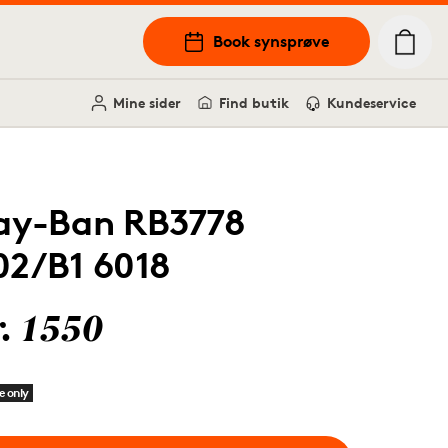
Book synsprøve
Mine sider
Find butik
Kundeservice
ay-Ban RB3778
02/B1 6018
r. 1550
e only