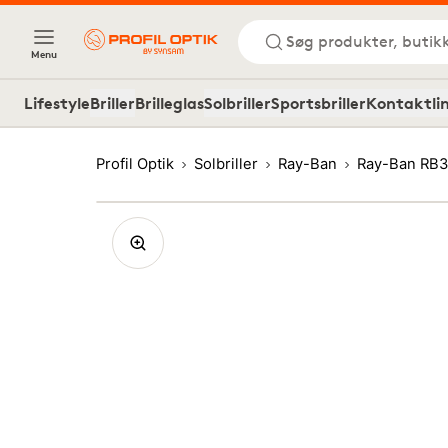
Søg produkter, butik
Menu
Lifestyle
Briller
Brilleglas
Solbriller
Sportsbriller
Kontaktli
Profil Optik
Solbriller
Ray-Ban
Ray-Ban RB3