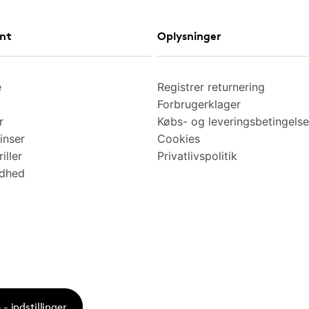
nt
Oplysninger
e
Registrer returnering
Forbrugerklager
r
Købs- og leveringsbetingelse
inser
Cookies
iller
Privatlivspolitik
ndhed
- indstillinger