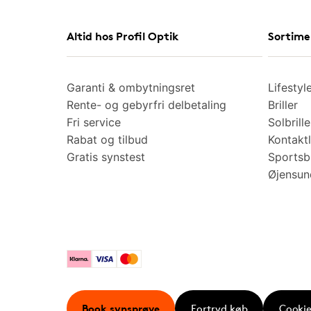
Altid hos Profil Optik
Sortime
Garanti & ombytningsret
Lifestyl
Rente- og gebyrfri delbetaling
Briller
Fri service
Solbrille
Rabat og tilbud
Kontaktl
Gratis synstest
Sportsbr
Øjensu
Klarna
Visa
Mastercard
Book synsprøve
Fortryd køb
Cookie 