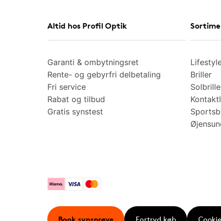
Altid hos Profil Optik
Sortime
Garanti & ombytningsret
Lifestyl
Rente- og gebyrfri delbetaling
Briller
Fri service
Solbrille
Rabat og tilbud
Kontaktl
Gratis synstest
Sportsbr
Øjensu
Klarna
Visa
Mastercard
Book synsprøve
Fortryd køb
Cookie 