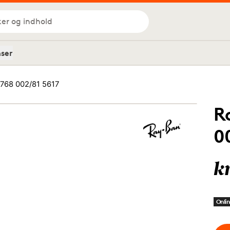
ker og indhold
nser
768 002/81 5617
R
0
k
Onlin