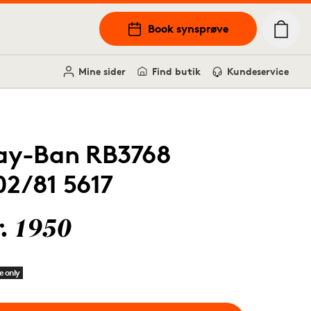
Book synsprøve
Mine sider
Find butik
Kundeservice
ay-Ban RB3768
02/81 5617
r. 1950
e only