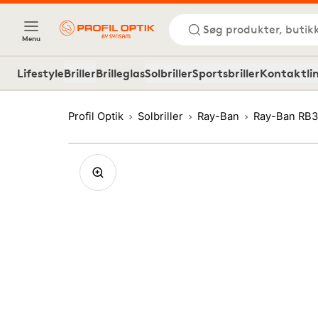
Søg produkter, butik
Menu
Lifestyle
Briller
Brilleglas
Solbriller
Sportsbriller
Kontaktli
Profil Optik
Solbriller
Ray-Ban
Ray-Ban RB3