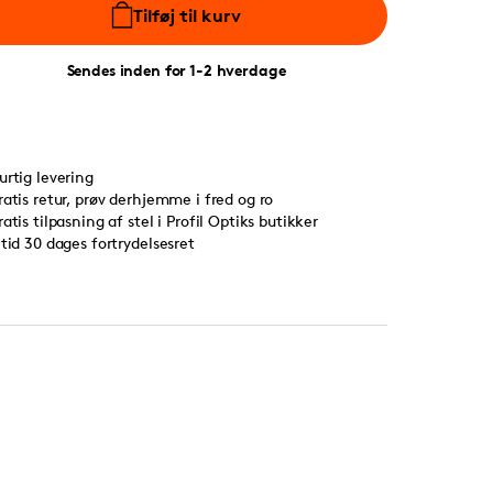
Tilføj til kurv
Sendes inden for 1-2 hverdage
urtig levering
ratis retur, prøv derhjemme i fred og ro
ratis tilpasning af stel i Profil Optiks butikker
ltid 30 dages fortrydelsesret