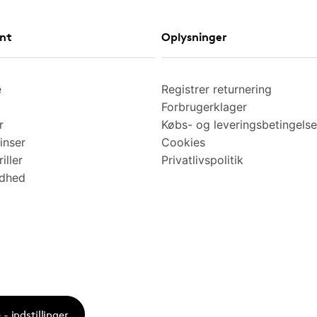
nt
Oplysninger
e
Registrer returnering
Forbrugerklager
r
Købs- og leveringsbetingelse
inser
Cookies
iller
Privatlivspolitik
ndhed
- indstillinger