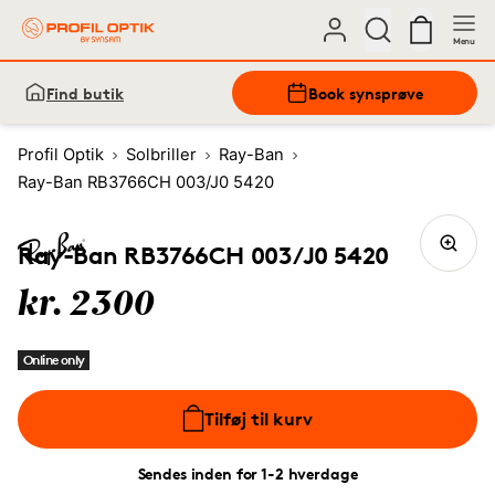
Menu
Find butik
Book synsprøve
Profil Optik
Solbriller
Ray-Ban
Ray-Ban RB3766CH 003/J0 5420
Ray-Ban RB3766CH 003/J0 5420
kr. 2300
Online only
Tilføj til kurv
Sendes inden for 1-2 hverdage