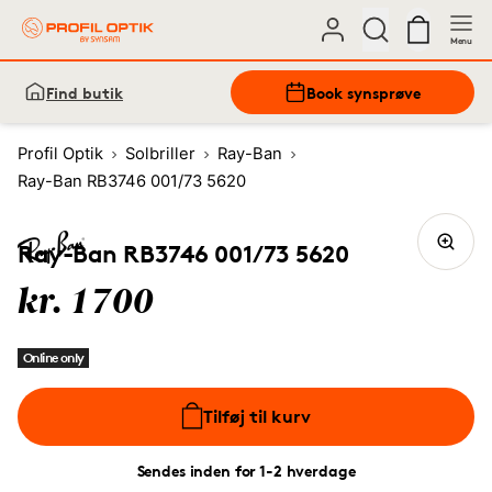
Menu
Find butik
Book synsprøve
Profil Optik
Solbriller
Ray-Ban
Ray-Ban RB3746 001/73 5620
Ray-Ban RB3746 001/73 5620
kr. 1700
Online only
Tilføj til kurv
Sendes inden for 1-2 hverdage