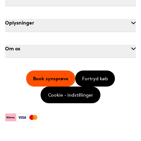
Oplysninger
Om os
Book synsprøve
Fortryd køb
Cookie - indstillinger
Klarna
Visa
Mastercard