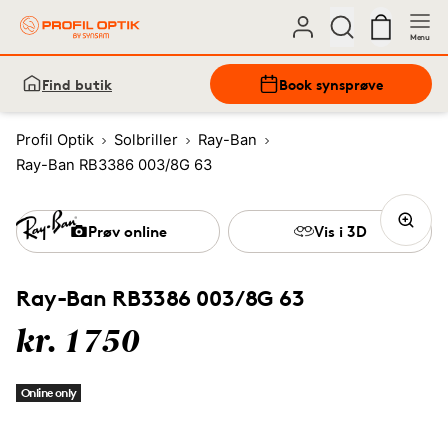
Menu
Find butik
Book synsprøve
Profil Optik
Solbriller
Ray-Ban
Ray-Ban RB3386 003/8G 63
Prøv online
Vis i 3D
Ray-Ban RB3386 003/8G 63
kr. 1750
Online only