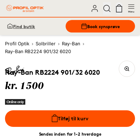
Menu
Find butik
Book synsprøve
Profil Optik
Solbriller
Ray-Ban
Ray-Ban RB2224 901/32 6020
Ray-Ban RB2224 901/32 6020
kr. 1500
Online only
Tilføj til kurv
Sendes inden for 1-2 hverdage