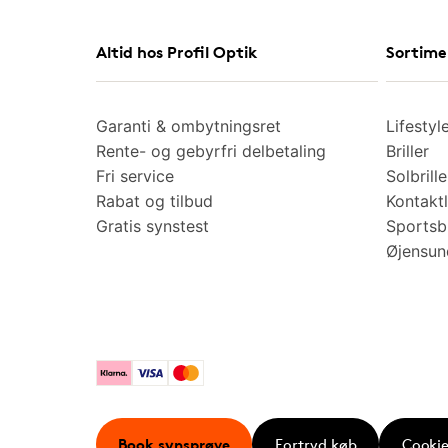
Altid hos Profil Optik
Sortime
Garanti & ombytningsret
Lifestyl
Rente- og gebyrfri delbetaling
Briller
Fri service
Solbrille
Rabat og tilbud
Kontaktl
Gratis synstest
Sportsbr
Øjensu
Klarna
Visa
Mastercard
Book synsprøve
Fortryd køb
Cookie 