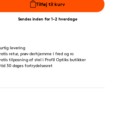
Tilføj til kurv
Sendes inden for 1-2 hverdage
urtig levering
ratis retur, prøv derhjemme i fred og ro
ratis tilpasning af stel i Profil Optiks butikker
ltid 30 dages fortrydelsesret