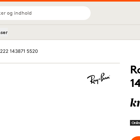
ker og indhold
nser
222 143871 5520
R
1
k
Onlin