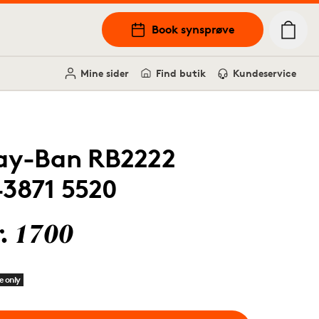
Book synsprøve
Mine sider
Find butik
Kundeservice
ay-Ban RB2222
43871 5520
r. 1700
e only