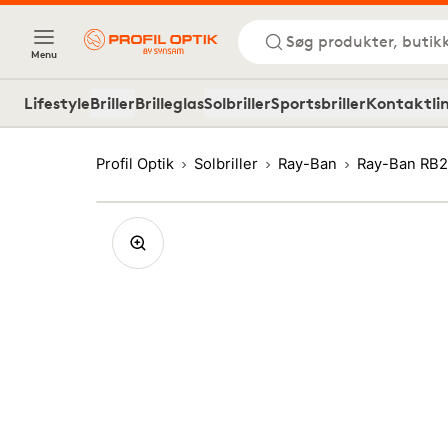
Søg produkter, butik
Menu
Lifestyle
Briller
Brilleglas
Solbriller
Sportsbriller
Kontaktli
Profil Optik
Solbriller
Ray-Ban
Ray-Ban RB2