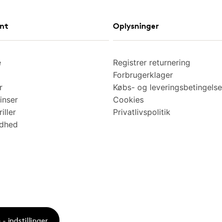
nt
Oplysninger
e
Registrer returnering
Forbrugerklager
r
Købs- og leveringsbetingelse
inser
Cookies
iller
Privatlivspolitik
ndhed
- indstillinger