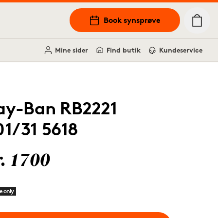
Book synsprøve
Mine sider
Find butik
Kundeservice
ay-Ban RB2221
01/31 5618
r. 1700
e only