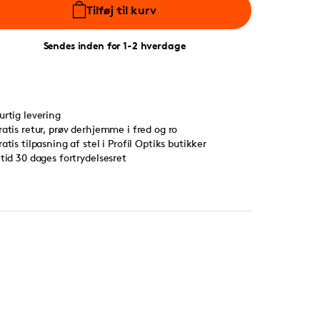
Tilføj til kurv
Sendes inden for 1-2 hverdage
urtig levering
ratis retur, prøv derhjemme i fred og ro
ratis tilpasning af stel i Profil Optiks butikker
ltid 30 dages fortrydelsesret