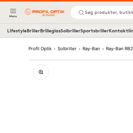
Søg produkter, butik
Menu
Lifestyle
Briller
Brilleglas
Solbriller
Sportsbriller
Kontaktli
Profil Optik
Solbriller
Ray-Ban
Ray-Ban RB2