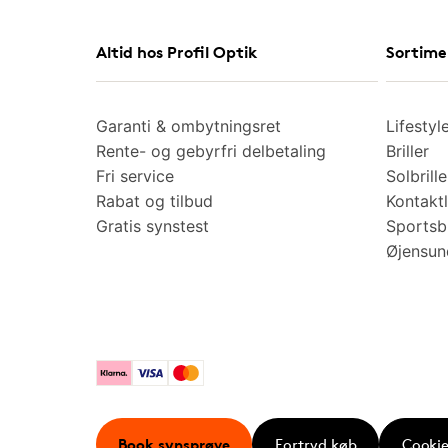
Altid hos Profil Optik
Sortime
Garanti & ombytningsret
Lifestyl
Rente- og gebyrfri delbetaling
Briller
Fri service
Solbrille
Rabat og tilbud
Kontaktl
Gratis synstest
Sportsbr
Øjensu
Klarna
Visa
Mastercard
Book synsprøve
Fortryd køb
Cookie 