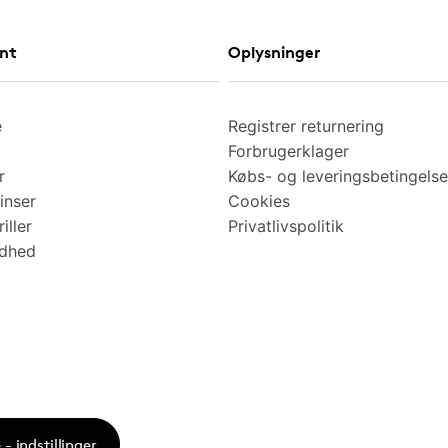
nt
Oplysninger
e
Registrer returnering
Forbrugerklager
r
Købs- og leveringsbetingelse
inser
Cookies
iller
Privatlivspolitik
ndhed
- indstillinger