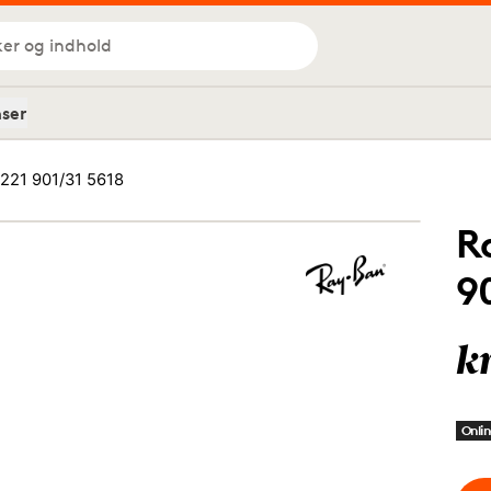
ker og indhold
nser
221 901/31 5618
R
9
k
Onlin