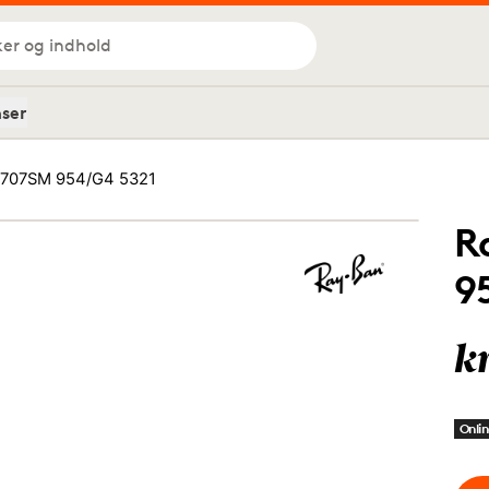
ker og indhold
nser
0707SM 954/G4 5321
R
9
k
Onlin