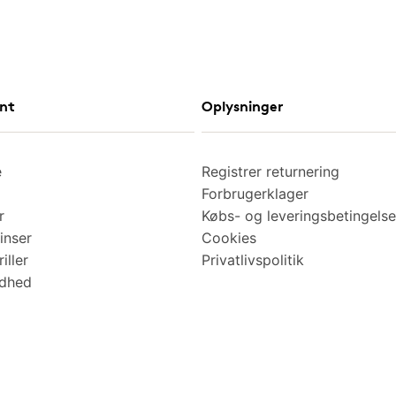
nt
Oplysninger
e
Registrer returnering
Forbrugerklager
r
Købs- og leveringsbetingelse
inser
Cookies
iller
Privatlivspolitik
ndhed