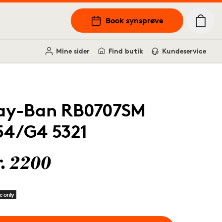
Book synsprøve
Mine sider
Find butik
Kundeservice
ay-Ban RB0707SM
54/G4 5321
r. 2200
e only