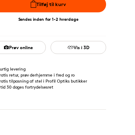
Tilføj til kurv
Sendes inden for 1-2 hverdage
Prøv online
Vis i 3D
urtig levering
ratis retur, prøv derhjemme i fred og ro
ratis tilpasning af stel i Profil Optiks butikker
ltid 30 dages fortrydelsesret