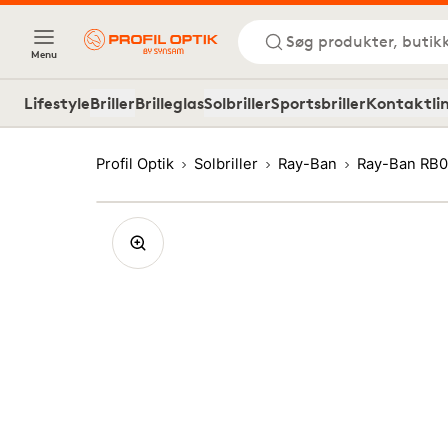
Søg produkter, butik
Menu
Lifestyle
Briller
Brilleglas
Solbriller
Sportsbriller
Kontaktli
Profil Optik
Solbriller
Ray-Ban
Ray-Ban RB