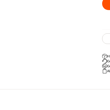
H
G
G
A