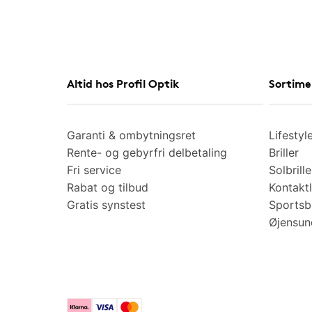
Altid hos Profil Optik
Sortime
Garanti & ombytningsret
Lifestyl
Rente- og gebyrfri delbetaling
Briller
Fri service
Solbrille
Rabat og tilbud
Kontaktl
Gratis synstest
Sportsbr
Øjensu
Klarna
Visa
Mastercard