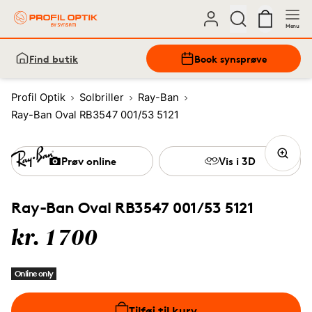
Menu
Find butik
Book synsprøve
Profil Optik
Solbriller
Ray-Ban
Ray-Ban Oval RB3547 001/53 5121
Prøv online
Vis i 3D
Ray-Ban Oval RB3547 001/53 5121
kr. 1700
Online only
Tilføj til kurv