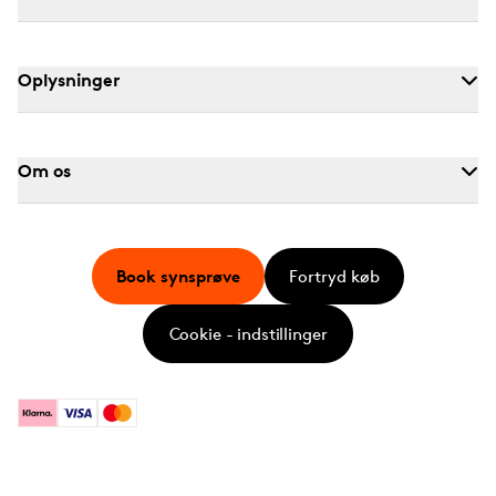
Oplysninger
Om os
Book synsprøve
Fortryd køb
Cookie - indstillinger
Klarna
Visa
Mastercard