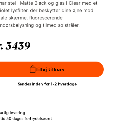
har stel i Matte Black og glas i Clear med et
iolet lysfilter, der beskytter dine øjne mod
tale skærme, fluorescerende
ndørsbelysning og tilmed solstråler.
r. 3439
Tilføj til kurv
Sendes inden for 1-2 hverdage
urtig levering
ltid 30 dages fortrydelsesret