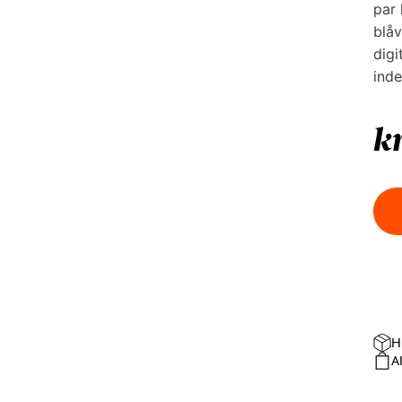
par 
blåv
digi
inde
k
H
A