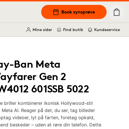
Book synsprøve
Mine sider
Find butik
Kundeservice
ay-Ban Meta
ayfarer Gen 2
W4012 601SSB 5022
e briller kombinerer ikonisk Hollywood-stil
Meta AI. Reager på det, du ser, tag billeder
ptag videoer, lyt på farten, foretag opkald,
end beskeder – uden at røre din telefon. Dette