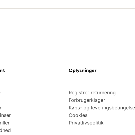
nt
Oplysninger
e
Registrer returnering
Forbrugerklager
r
Købs- og leveringsbetingelse
inser
Cookies
iller
Privatlivspolitik
ndhed