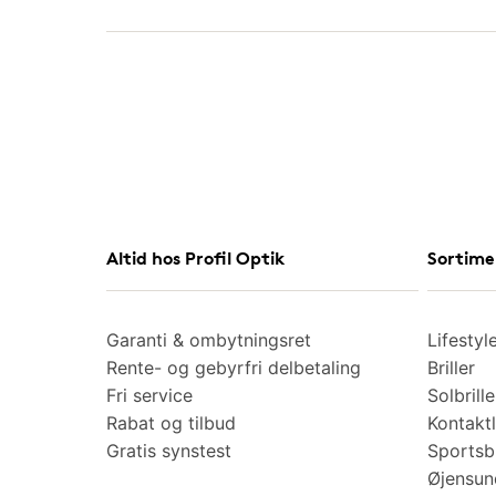
Altid hos Profil Optik
Sortime
Garanti & ombytningsret
Lifestyl
Rente- og gebyrfri delbetaling
Briller
Fri service
Solbrille
Rabat og tilbud
Kontaktl
Gratis synstest
Sportsbr
Øjensu