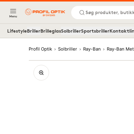
Søg produkter, butik
Menu
Lifestyle
Briller
Brilleglas
Solbriller
Sportsbriller
Kontaktli
Profil Optik
Solbriller
Ray-Ban
Ray-Ban Met