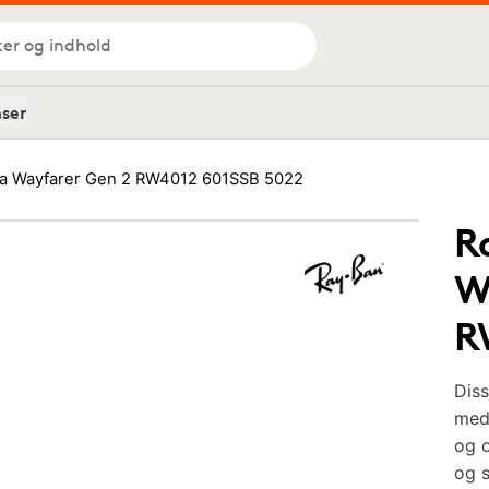
ker og indhold
nser
a Wayfarer Gen 2 RW4012 601SSB 5022
R
W
R
Diss
med 
og o
og s