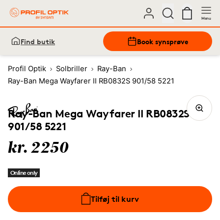
Menu
Find butik
Book synsprøve
Profil Optik
Solbriller
Ray-Ban
Ray-Ban Mega Wayfarer II RB0832S 901/58 5221
Ray-Ban Mega Wayfarer II RB0832S
901/58 5221
kr. 2250
Online only
Tilføj til kurv