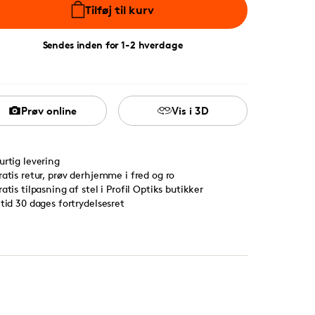
Tilføj til kurv
Sendes inden for 1-2 hverdage
Prøv online
Vis i 3D
urtig levering
ratis retur, prøv derhjemme i fred og ro
ratis tilpasning af stel i Profil Optiks butikker
ltid 30 dages fortrydelsesret