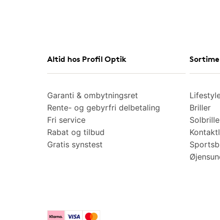
Altid hos Profil Optik
Sortime
Garanti & ombytningsret
Lifestyl
Rente- og gebyrfri delbetaling
Briller
Fri service
Solbrille
Rabat og tilbud
Kontaktl
Gratis synstest
Sportsbr
Øjensu
Klarna
Visa
Mastercard