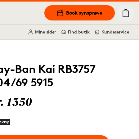
Book synsprøve
Mine sider
Find butik
Kundeservice
ay-Ban Kai RB3757
04/69 5915
r. 1350
e only