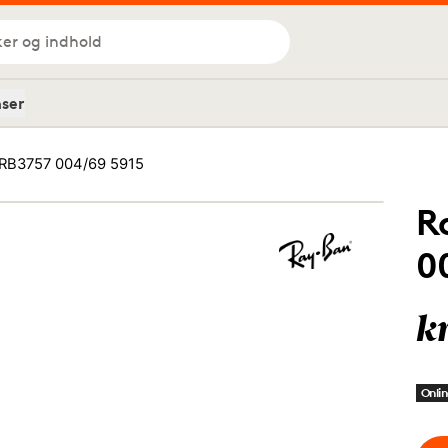
ker og indhold
nser
 RB3757 004/69 5915
R
0
k
Onlin