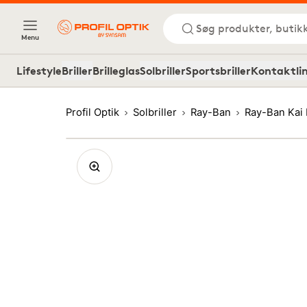
Søg produkter, butik
Menu
Lifestyle
Briller
Brilleglas
Solbriller
Sportsbriller
Kontaktli
Profil Optik
Solbriller
Ray-Ban
Ray-Ban Kai