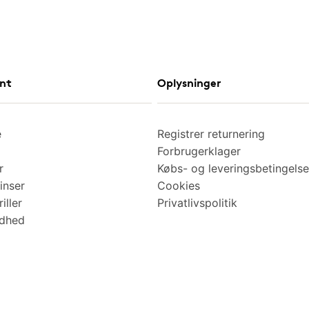
nt
Oplysninger
e
Registrer returnering
Forbrugerklager
r
Købs- og leveringsbetingelse
inser
Cookies
iller
Privatlivspolitik
ndhed