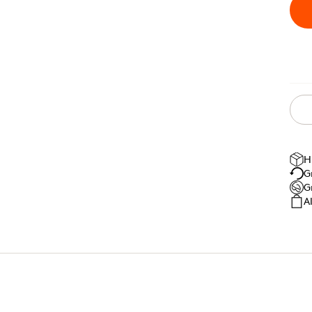
H
G
G
A