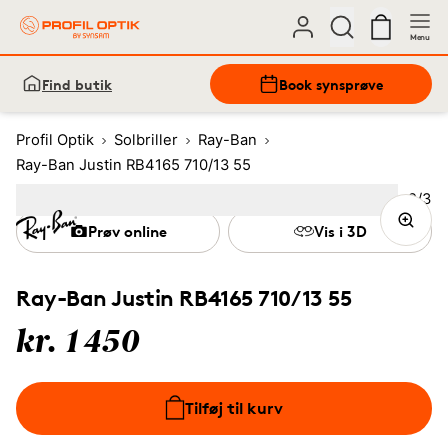
Menu
Find butik
Book synsprøve
Profil Optik
Solbriller
Ray-Ban
Ray-Ban Justin RB4165 710/13 55
Bille
2
/
3
Image
1
Image
(Current image)
2
Image
3
Prøv online
Vis i 3D
Ray-Ban Justin RB4165 710/13 55
kr. 1450
Tilføj til kurv