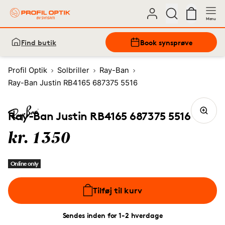
Menu
Find butik
Book synsprøve
Profil Optik
Solbriller
Ray-Ban
Ray-Ban Justin RB4165 687375 5516
Ray-Ban Justin RB4165 687375 5516
kr. 1350
Online only
Tilføj til kurv
Sendes inden for 1-2 hverdage