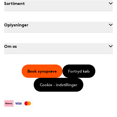
Sortiment
Oplysninger
Om os
Book synsprøve
Fortryd køb
Cookie - indstillinger
Klarna
Visa
Mastercard