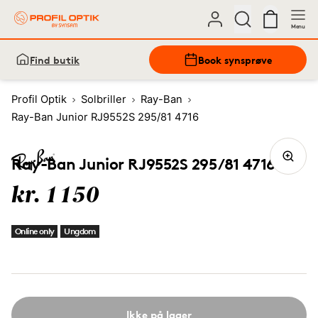
Menu
Find butik
Book synsprøve
Profil Optik
Solbriller
Ray-Ban
Ray-Ban Junior RJ9552S 295/81 4716
Ray-Ban Junior RJ9552S 295/81 4716
kr. 1150
Online only
Ungdom
Ikke på lager