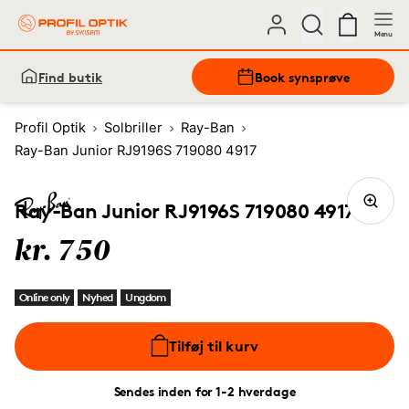
Menu
Find butik
Book synsprøve
Profil Optik
Solbriller
Ray-Ban
Ray-Ban Junior RJ9196S 719080 4917
Ray-Ban Junior RJ9196S 719080 4917
kr. 750
Online only
Nyhed
Ungdom
Tilføj til kurv
Sendes inden for 1-2 hverdage