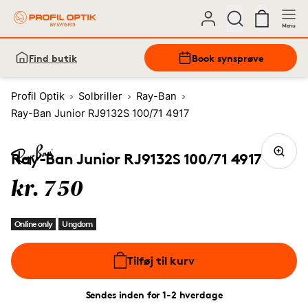
Menu
Find butik
Book synsprøve
Profil Optik
Solbriller
Ray-Ban
Ray-Ban Junior RJ9132S 100/71 4917
Ray-Ban Junior RJ9132S 100/71 4917
kr. 750
Online only
Ungdom
Tilføj til kurv
Sendes inden for 1-2 hverdage