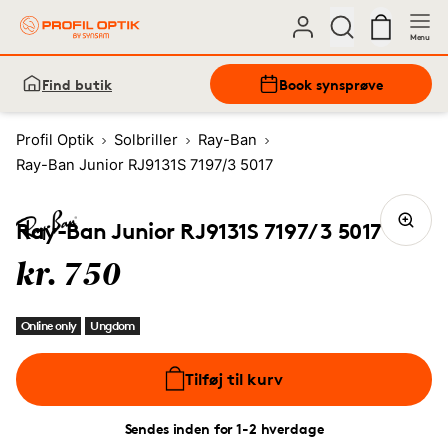
Menu
Find butik
Book synsprøve
Profil Optik
Solbriller
Ray-Ban
Ray-Ban Junior RJ9131S 7197/3 5017
Ray-Ban Junior RJ9131S 7197/3 5017
kr. 750
Online only
Ungdom
Tilføj til kurv
Sendes inden for 1-2 hverdage