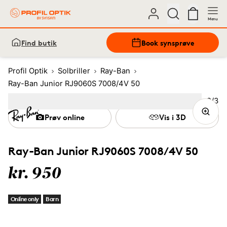
Menu
Find butik
Book synsprøve
Profil Optik
Solbriller
Ray-Ban
Ray-Ban Junior RJ9060S 7008/4V 50
Bille
2
/
3
Image
1
Image
(Current image)
2
Image
3
Prøv online
Vis i 3D
Ray-Ban Junior RJ9060S 7008/4V 50
kr. 950
Online only
Barn