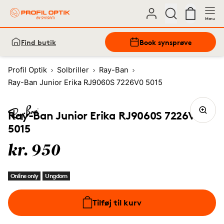
Menu
Find butik
Book synsprøve
Profil Optik
Solbriller
Ray-Ban
Ray-Ban Junior Erika RJ9060S 7226V0 5015
Ray-Ban Junior Erika RJ9060S 7226V0
5015
kr. 950
Online only
Ungdom
Tilføj til kurv