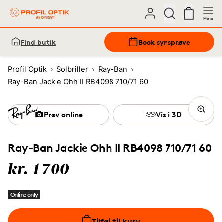
Menu
Find butik
Book synsprøve
Profil Optik
Solbriller
Ray-Ban
Ray-Ban Jackie Ohh II RB4098 710/71 60
Prøv online
Vis i 3D
Ray-Ban Jackie Ohh II RB4098 710/71 60
kr. 1700
Online only
Tilføj til kurv