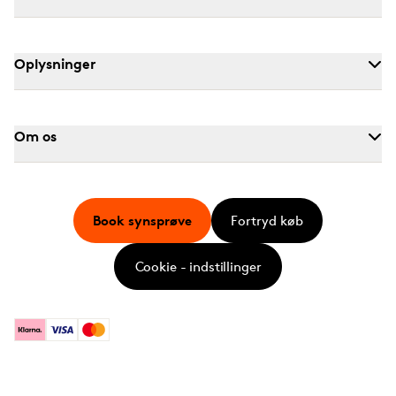
Oplysninger
Om os
Book synsprøve
Fortryd køb
Cookie - indstillinger
Klarna
Visa
Mastercard