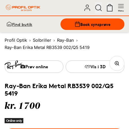
Menu
Find butik
Book synsprøve
Profil Optik
Solbriller
Ray-Ban
Ray-Ban Erika Metal RB3539 002/Q5 5419
Prøv online
Vis i 3D
Ray-Ban Erika Metal RB3539 002/Q5
5419
kr. 1700
Online only