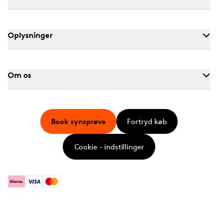
Oplysninger
Om os
Book synsprøve
Fortryd køb
Cookie - indstillinger
Klarna
Visa
Mastercard