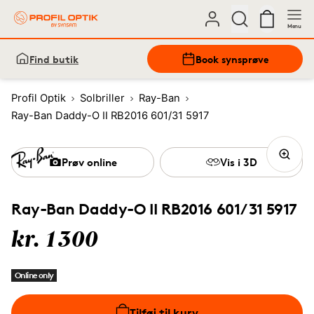
Menu
Find butik
Book synsprøve
Profil Optik
Solbriller
Ray-Ban
Ray-Ban Daddy-O II RB2016 601/31 5917
Prøv online
Vis i 3D
Ray-Ban Daddy-O II RB2016 601/31 5917
kr. 1300
Online only
Tilføj til kurv