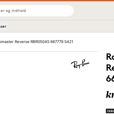
ker og indhold
nser
bmaster Reverse RBR0504S 667779 5421
R
R
6
k
Onlin