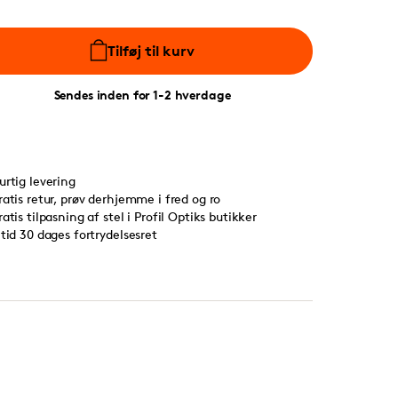
Tilføj til kurv
Sendes inden for 1-2 hverdage
urtig levering
ratis retur, prøv derhjemme i fred og ro
ratis tilpasning af stel i Profil Optiks butikker
ltid 30 dages fortrydelsesret