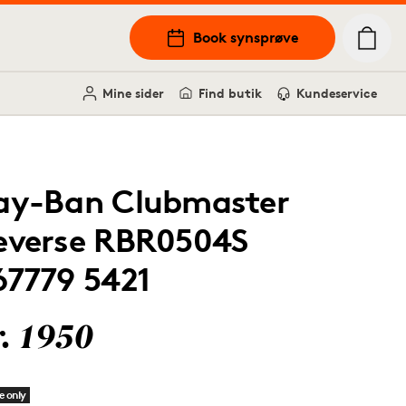
Book synsprøve
Mine sider
Find butik
Kundeservice
ay-Ban Clubmaster
everse RBR0504S
67779 5421
r. 1950
e only