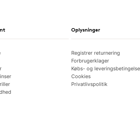
nt
Oplysninger
e
Registrer returnering
Forbrugerklager
r
Købs- og leveringsbetingelse
inser
Cookies
iller
Privatlivspolitik
ndhed