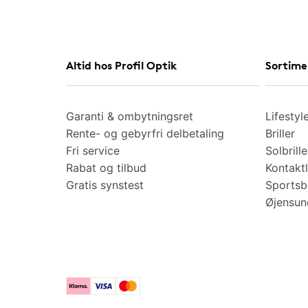
Altid hos Profil Optik
Sortime
Garanti & ombytningsret
Lifestyl
Rente- og gebyrfri delbetaling
Briller
Fri service
Solbrille
Rabat og tilbud
Kontaktl
Gratis synstest
Sportsbr
Øjensu
Klarna
Visa
Mastercard