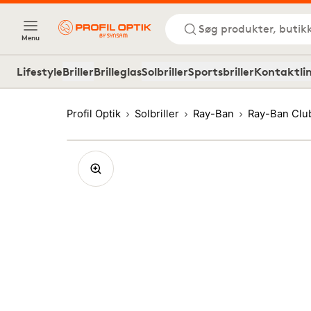
Søg produkter, butik
Menu
Lifestyle
Briller
Brilleglas
Solbriller
Sportsbriller
Kontaktli
Profil Optik
Solbriller
Ray-Ban
Ray-Ban Clu