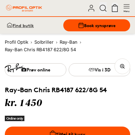
Menu
Find butik
Book synsprøve
Profil Optik
Solbriller
Ray-Ban
Ray-Ban Chris RB4187 622/8G 54
Prøv online
Vis i 3D
Ray-Ban Chris RB4187 622/8G 54
kr. 1450
Online only
Tilføj til kurv