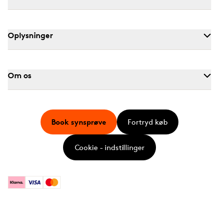
Oplysninger
Om os
Book synsprøve
Fortryd køb
Cookie - indstillinger
Klarna
Visa
Mastercard