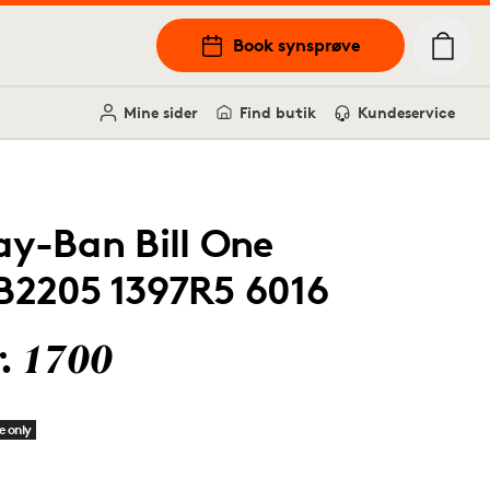
Book synsprøve
Mine sider
Find butik
Kundeservice
ay-Ban Bill One
B2205 1397R5 6016
r. 1700
e only