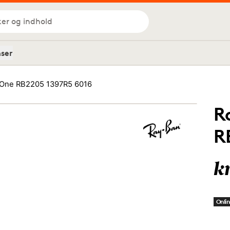
ker og indhold
nser
l One RB2205 1397R5 6016
R
R
k
Onlin