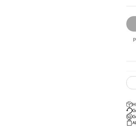
P
H
G
G
A