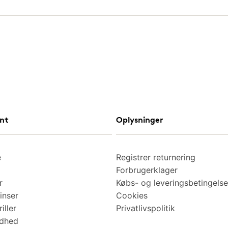
nt
Oplysninger
e
Registrer returnering
Forbrugerklager
r
Købs- og leveringsbetingelse
inser
Cookies
iller
Privatlivspolitik
ndhed