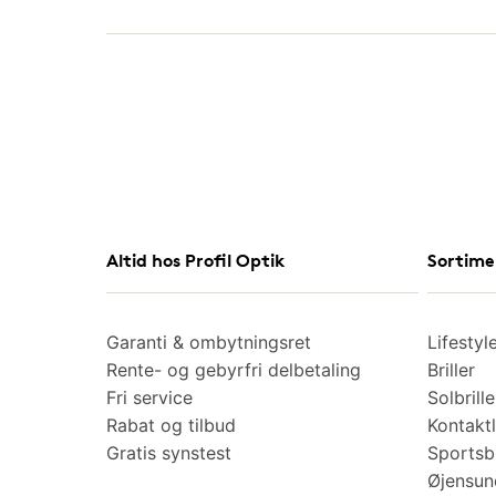
Altid hos Profil Optik
Sortime
Garanti & ombytningsret
Lifestyl
Rente- og gebyrfri delbetaling
Briller
Fri service
Solbrille
Rabat og tilbud
Kontaktl
Gratis synstest
Sportsbr
Øjensu