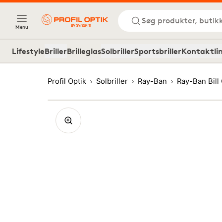
Søg produkter, butik
Menu
Lifestyle
Briller
Brilleglas
Solbriller
Sportsbriller
Kontaktli
Profil Optik
Solbriller
Ray-Ban
Ray-Ban Bil