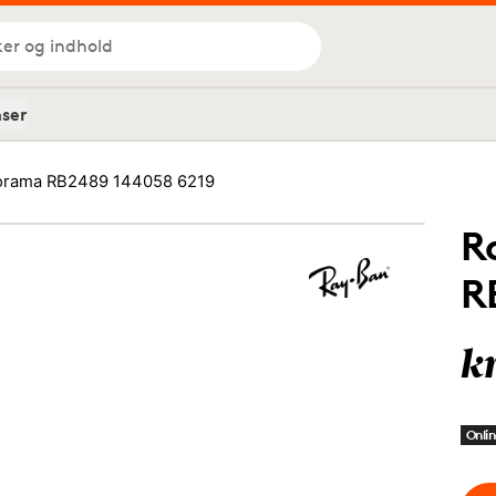
ker og indhold
nser
orama RB2489 144058 6219
R
R
k
Onlin