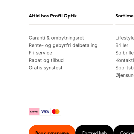
Altid hos Profil Optik
Sortime
Garanti & ombytningsret
Lifestyl
Rente- og gebyrfri delbetaling
Briller
Fri service
Solbrille
Rabat og tilbud
Kontaktl
Gratis synstest
Sportsbr
Øjensu
Klarna
Visa
Mastercard
Book synsprøve
Fortryd køb
Cookie 