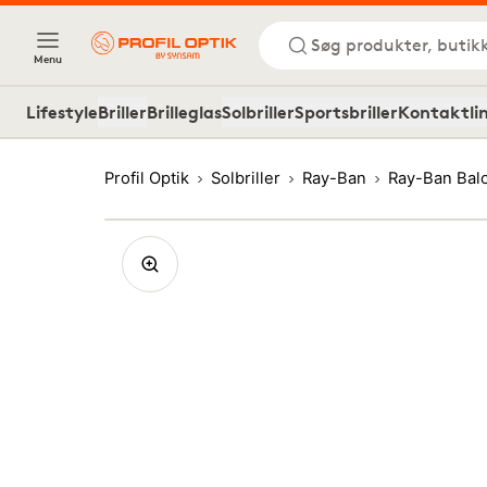
Søg produkter, butik
Menu
Lifestyle
Briller
Brilleglas
Solbriller
Sportsbriller
Kontaktli
Profil Optik
Solbriller
Ray-Ban
Ray-Ban Bal