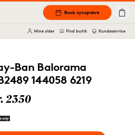
Book synsprøve
Mine sider
Find butik
Kundeservice
ay-Ban Balorama
B2489 144058 6219
r. 2350
e only