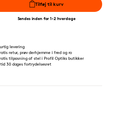
Tilføj til kurv
Sendes inden for 1-2 hverdage
urtig levering
ratis retur, prøv derhjemme i fred og ro
ratis tilpasning af stel i Profil Optiks butikker
ltid 30 dages fortrydelsesret