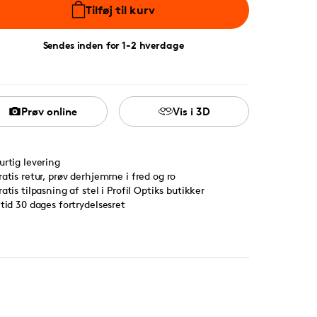
Tilføj til kurv
Sendes inden for 1-2 hverdage
Prøv online
Vis i 3D
urtig levering
ratis retur, prøv derhjemme i fred og ro
ratis tilpasning af stel i Profil Optiks butikker
ltid 30 dages fortrydelsesret