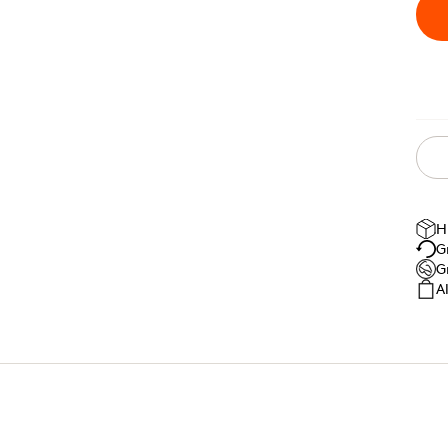
H
G
G
A