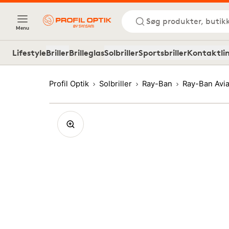
Søg produkter, butik
Menu
Lifestyle
Briller
Brilleglas
Solbriller
Sportsbriller
Kontaktli
Profil Optik
Solbriller
Ray-Ban
Ray-Ban Avi