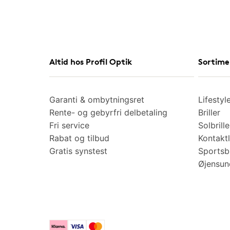
Altid hos Profil Optik
Sortime
Garanti & ombytningsret
Lifestyl
Rente- og gebyrfri delbetaling
Briller
Fri service
Solbrille
Rabat og tilbud
Kontaktl
Gratis synstest
Sportsbr
Øjensu
Klarna
Visa
Mastercard