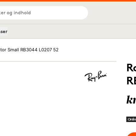
ker og indhold
nser
ator Small RB3044 L0207 52
R
R
k
Onlin