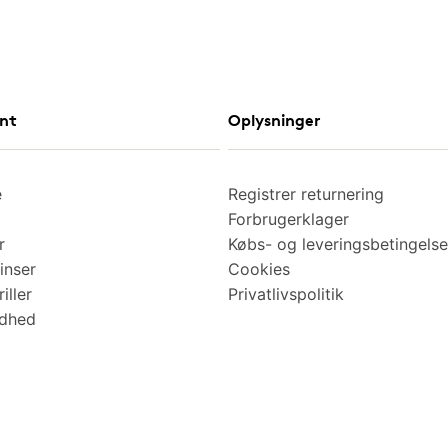
nt
Oplysninger
e
Registrer returnering
Forbrugerklager
r
Købs- og leveringsbetingelse
inser
Cookies
iller
Privatlivspolitik
ndhed