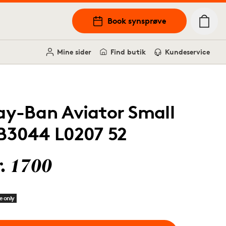
Book synsprøve
Mine sider
Find butik
Kundeservice
ay-Ban Aviator Small
B3044 L0207 52
r. 1700
e only