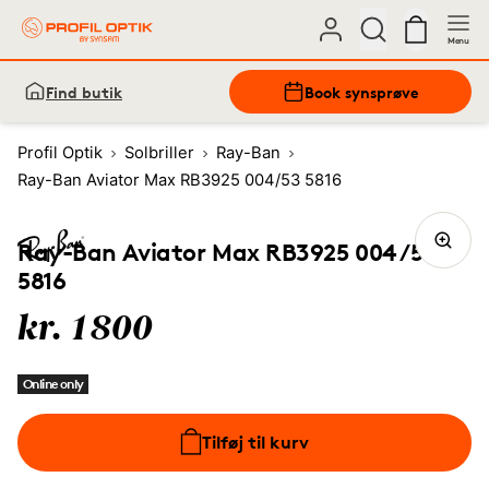
Menu
Find butik
Book synsprøve
Profil Optik
Solbriller
Ray-Ban
Ray-Ban Aviator Max RB3925 004/53 5816
Ray-Ban Aviator Max RB3925 004/53
5816
kr. 1800
Online only
Tilføj til kurv