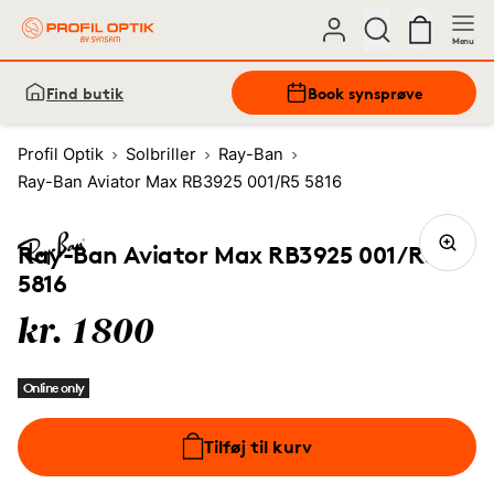
Menu
Find butik
Book synsprøve
Profil Optik
Solbriller
Ray-Ban
Ray-Ban Aviator Max RB3925 001/R5 5816
Ray-Ban Aviator Max RB3925 001/R5
5816
kr. 1800
Online only
Tilføj til kurv