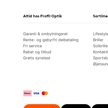
Altid hos Profil Optik
Sortime
Garanti & ombytningsret
Lifestyl
Rente- og gebyrfri delbetaling
Briller
Fri service
Solbrille
Rabat og tilbud
Kontaktl
Gratis synstest
Sportsbr
Øjensu
Klarna
Visa
Mastercard