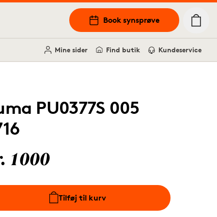
Book synsprøve
Mine sider
Find butik
Kundeservice
uma PU0377S 005
716
r. 1000
Tilføj til kurv