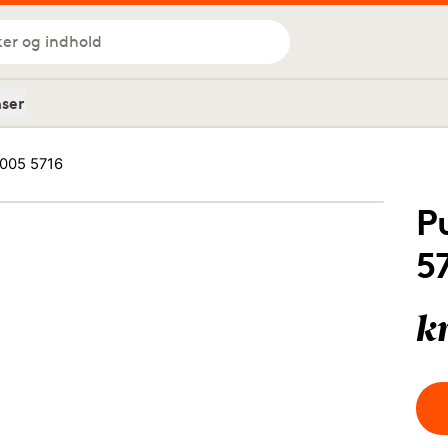
ker og indhold
nser
005 5716
P
5
k