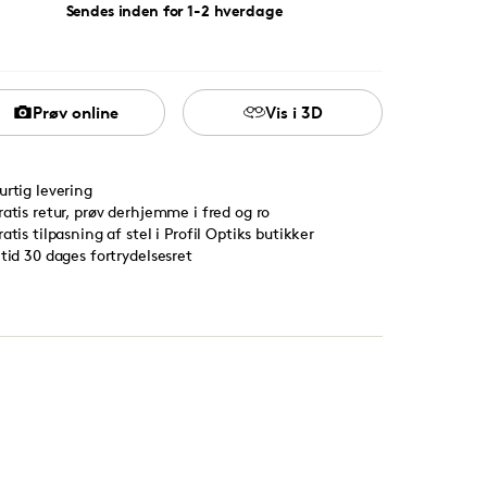
Sendes inden for 1-2 hverdage
Prøv online
Vis i 3D
urtig levering
ratis retur, prøv derhjemme i fred og ro
ratis tilpasning af stel i Profil Optiks butikker
ltid 30 dages fortrydelsesret