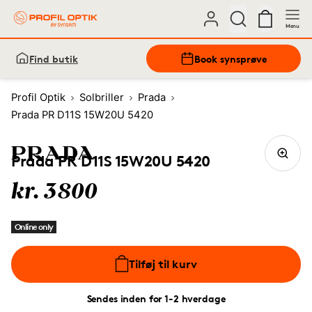
Menu
Find butik
Book synsprøve
Profil Optik
Solbriller
Prada
Prada PR D11S 15W20U 5420
Prada PR D11S 15W20U 5420
kr. 3800
Online only
Tilføj til kurv
Sendes inden for 1-2 hverdage