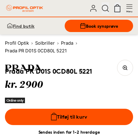
Menu
Find butik
Book synsprøve
Profil Optik
Solbriller
Prada
Prada PR D01S 0CD80L 5221
Prada PR D01S 0CD80L 5221
kr. 2900
Online only
Tilføj til kurv
Sendes inden for 1-2 hverdage