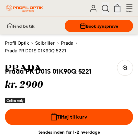
Menu
Find butik
Book synsprøve
Profil Optik
Solbriller
Prada
Prada PR D01S 01K90Q 5221
Prada PR D01S 01K90Q 5221
kr. 2900
Online only
Tilføj til kurv
Sendes inden for 1-2 hverdage