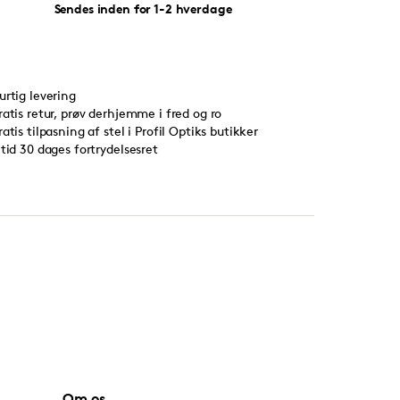
Sendes inden for 1-2 hverdage
urtig levering
ratis retur, prøv derhjemme i fred og ro
ratis tilpasning af stel i Profil Optiks butikker
ltid 30 dages fortrydelsesret
Om os