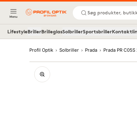
Søg produkter, butik
Menu
Lifestyle
Briller
Brilleglas
Solbriller
Sportsbriller
Kontaktli
Profil Optik
Solbriller
Prada
Prada PR C05S