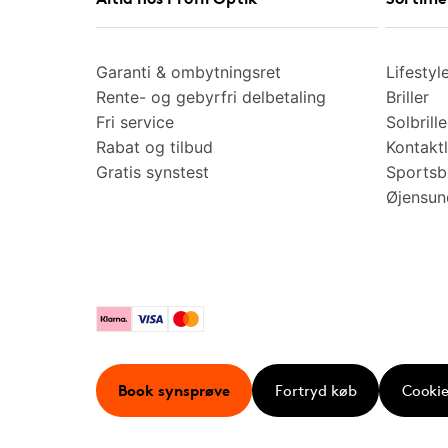
Garanti & ombytningsret
Lifestyl
Rente- og gebyrfri delbetaling
Briller
Fri service
Solbrille
Rabat og tilbud
Kontaktl
Gratis synstest
Sportsbr
Øjensu
Klarna
Visa
Mastercard
Book synsprøve
Fortryd køb
Cookie 