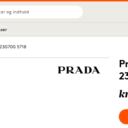
ker og indhold
nser
 23G70G 5718
P
2
k