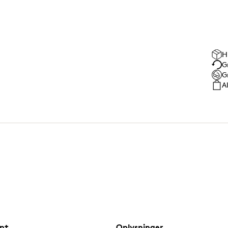
H
G
G
A
nt
Oplysninger