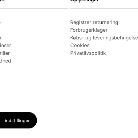
e
Registrer returnering
Forbrugerklager
r
Købs- og leveringsbetingelse
inser
Cookies
iller
Privatlivspolitik
ndhed
- indstillinger