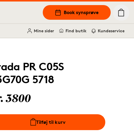
Book synsprøve
Mine sider
Find butik
Kundeservice
rada PR C05S
3G70G 5718
r. 3800
Tilføj til kurv