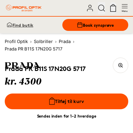
Menu
Find butik
Book synsprøve
Profil Optik
Solbriller
Prada
Prada PR B11S 17N20G 5717
Prada PR B11S 17N20G 5717
kr. 4300
Tilføj til kurv
Sendes inden for 1-2 hverdage