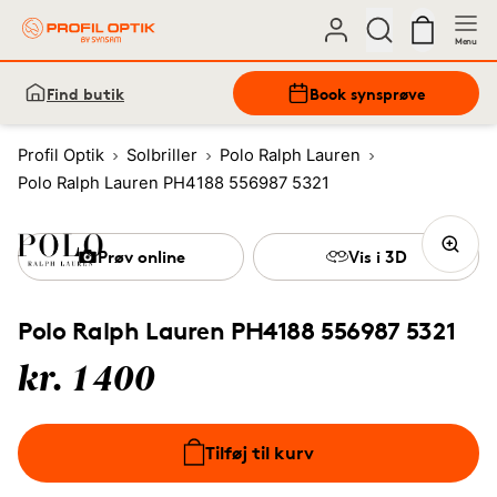
Menu
Find butik
Book synsprøve
Profil Optik
Solbriller
Polo Ralph Lauren
Polo Ralph Lauren PH4188 556987 5321
Prøv online
Vis i 3D
Polo Ralph Lauren PH4188 556987 5321
kr. 1400
Tilføj til kurv